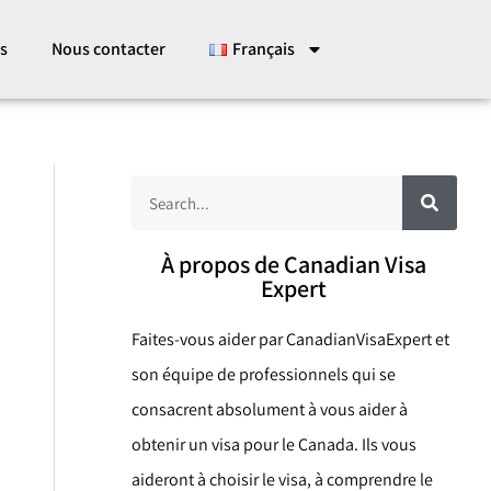
es
Nous contacter
Français
R
R
e
c
e
h
e
c
À propos de Canadian Visa
r
c
Expert
h
h
e
e
r
Faites-vous aider par CanadianVisaExpert et
r
son équipe de professionnels qui se
c
consacrent absolument à vous aider à
h
obtenir un visa pour le Canada. Ils vous
e
aideront à choisir le visa, à comprendre le
r