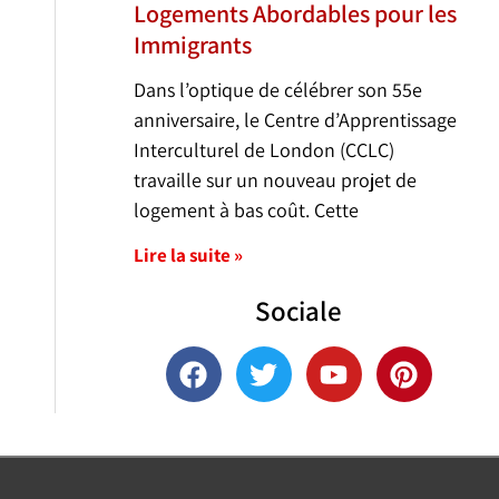
Logements Abordables pour les
Immigrants
Dans l’optique de célébrer son 55e
anniversaire, le Centre d’Apprentissage
Interculturel de London (CCLC)
travaille sur un nouveau projet de
logement à bas coût. Cette
Lire la suite »
Sociale
F
T
Y
P
a
w
o
i
c
i
u
n
e
t
t
t
b
t
u
e
o
e
b
r