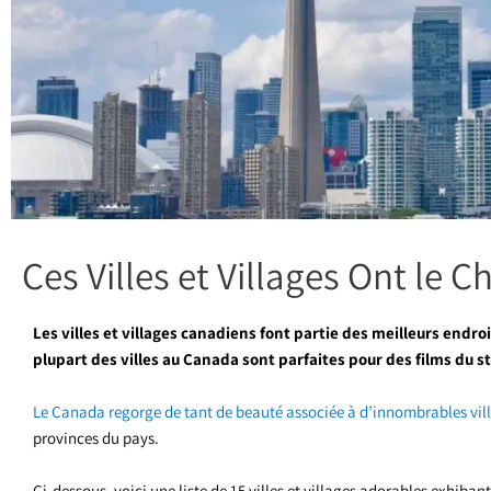
Ces Villes et Villages Ont le
Les villes et villages canadiens font partie des meilleurs endro
plupart des villes au Canada sont parfaites pour des films du s
Le Canada regorge de tant de beauté associée à d’innombrables vil
provinces du pays.
Ci-dessous, voici une liste de 15 villes et villages adorables exhib