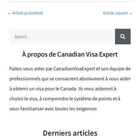
←
Article précédent
Article suivant
→
R
R
e
c
e
h
e
c
r
À propos de Canadian Visa Expert
c
h
h
e
e
r
Faites-vous aider par CanadianVisaExpert et son équipe de
r
professionnels qui se consacrent absolument à vous aider
c
à obtenir un visa pour le Canada. Ils vous aideront à
h
choisir le visa, à comprendre le système de points et à
e
vous familiariser avec toutes les exigences
r
Derniers articles