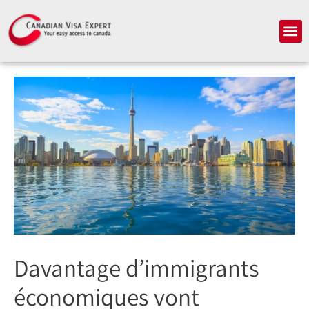
Aller
au
Me
contenu
Davantage d’immigrants
économiques vont