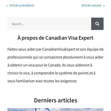
←
Article précédent
Article suivant
→
R
R
e
c
e
h
e
c
r
À propos de Canadian Visa Expert
c
h
h
e
e
r
Faites-vous aider par CanadianVisaExpert et son équipe de
r
professionnels qui se consacrent absolument à vous aider
c
à obtenir un visa pour le Canada. Ils vous aideront à
h
choisir le visa, à comprendre le système de points et à
e
vous familiariser avec toutes les exigences
r
Derniers articles