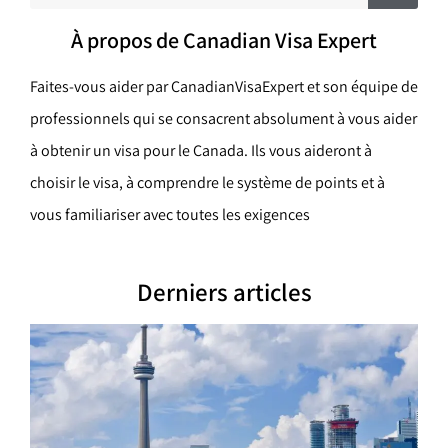
h
e
c
r
À propos de Canadian Visa Expert
c
h
h
e
e
r
Faites-vous aider par CanadianVisaExpert et son équipe de
r
professionnels qui se consacrent absolument à vous aider
c
à obtenir un visa pour le Canada. Ils vous aideront à
h
choisir le visa, à comprendre le système de points et à
e
vous familiariser avec toutes les exigences
r
Derniers articles