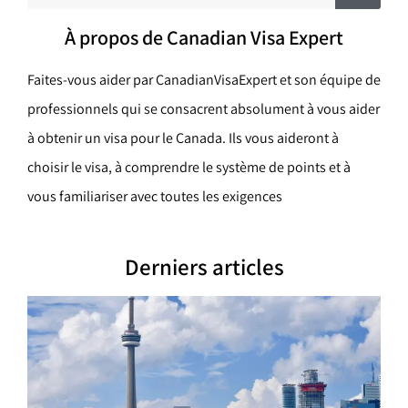
h
e
c
r
À propos de Canadian Visa Expert
c
h
h
e
e
r
Faites-vous aider par CanadianVisaExpert et son équipe de
r
professionnels qui se consacrent absolument à vous aider
c
à obtenir un visa pour le Canada. Ils vous aideront à
h
choisir le visa, à comprendre le système de points et à
e
vous familiariser avec toutes les exigences
r
Derniers articles