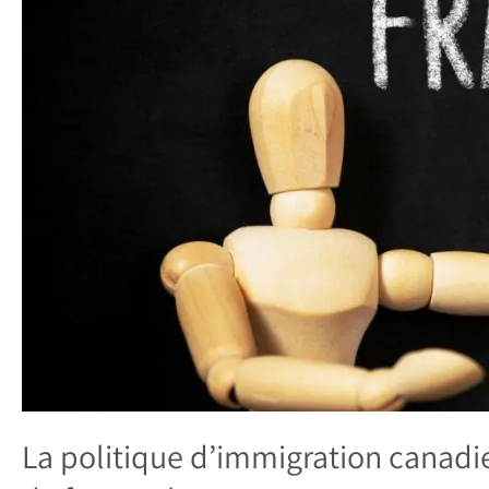
à
augmenter
le
nombre
de
francophones
La politique d’immigration canad