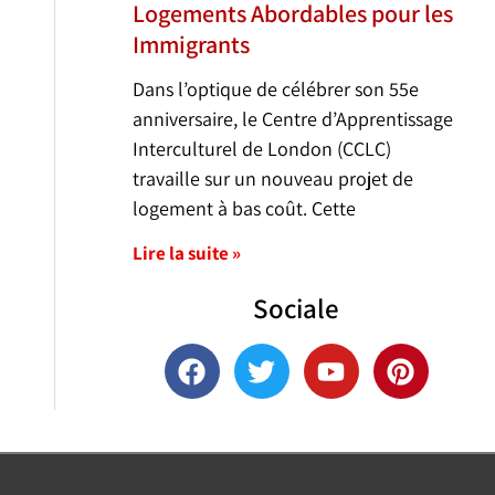
Logements Abordables pour les
Immigrants
Dans l’optique de célébrer son 55e
anniversaire, le Centre d’Apprentissage
Interculturel de London (CCLC)
travaille sur un nouveau projet de
logement à bas coût. Cette
Lire la suite »
Sociale
F
T
Y
P
a
w
o
i
c
i
u
n
e
t
t
t
b
t
u
e
o
e
b
r