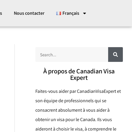
es
Nous contacter
Français
R
R
e
c
e
h
e
c
À propos de Canadian Visa
r
c
Expert
h
h
e
e
r
Faites-vous aider par CanadianVisaExpert et
r
son équipe de professionnels qui se
c
consacrent absolument à vous aider à
h
obtenir un visa pour le Canada. Ils vous
e
aideront à choisir le visa, à comprendre le
r