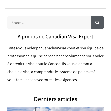
R
R
e
c
e
h
e
c
r
À propos de Canadian Visa Expert
c
h
h
e
e
r
Faites-vous aider par CanadianVisaExpert et son équipe de
r
professionnels qui se consacrent absolument à vous aider
c
à obtenir un visa pour le Canada. Ils vous aideront à
h
choisir le visa, à comprendre le système de points et à
e
vous familiariser avec toutes les exigences
r
Derniers articles