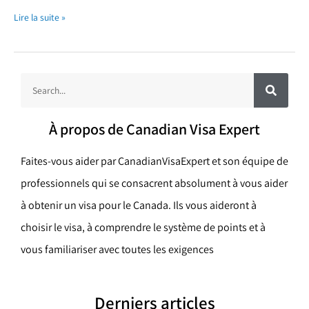
Lire la suite »
R
R
e
c
e
h
e
c
r
À propos de Canadian Visa Expert
c
h
h
e
e
r
Faites-vous aider par CanadianVisaExpert et son équipe de
r
professionnels qui se consacrent absolument à vous aider
c
à obtenir un visa pour le Canada. Ils vous aideront à
h
choisir le visa, à comprendre le système de points et à
e
vous familiariser avec toutes les exigences
r
Derniers articles