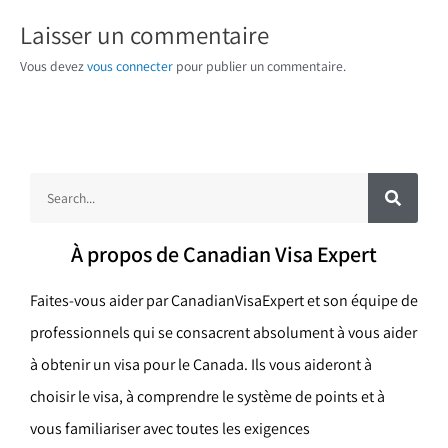
Laisser un commentaire
Vous devez
vous connecter
pour publier un commentaire.
R
R
e
c
e
h
e
c
r
À propos de Canadian Visa Expert
c
h
h
e
e
r
Faites-vous aider par CanadianVisaExpert et son équipe de
r
professionnels qui se consacrent absolument à vous aider
c
à obtenir un visa pour le Canada. Ils vous aideront à
h
choisir le visa, à comprendre le système de points et à
e
vous familiariser avec toutes les exigences
r