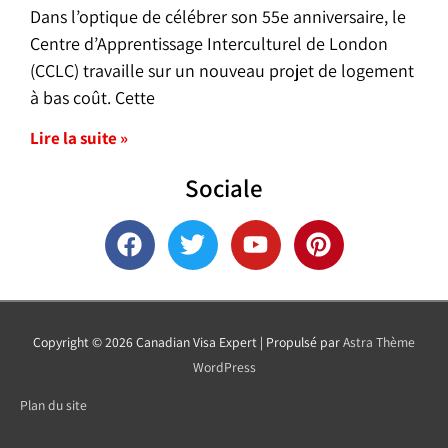
Dans l’optique de célébrer son 55e anniversaire, le
Centre d’Apprentissage Interculturel de London
(CCLC) travaille sur un nouveau projet de logement
à bas coût. Cette
Lire la suite »
Sociale
F
T
Y
P
a
w
o
i
c
i
u
n
e
t
t
t
b
t
u
e
Copyright © 2026
Canadian Visa Expert
| Propulsé par
Astra Thème
o
e
b
r
WordPress
o
r
e
e
k
s
Plan du site
t