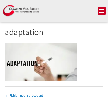
Aller
au
Me
contenu
adaptation
←
Fichier média précédent