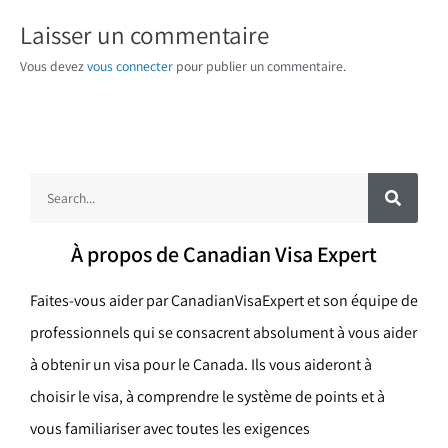
Laisser un commentaire
Vous devez
vous connecter
pour publier un commentaire.
R
R
e
c
e
h
e
c
r
À propos de Canadian Visa Expert
c
h
h
e
e
r
Faites-vous aider par CanadianVisaExpert et son équipe de
r
professionnels qui se consacrent absolument à vous aider
c
à obtenir un visa pour le Canada. Ils vous aideront à
h
choisir le visa, à comprendre le système de points et à
e
vous familiariser avec toutes les exigences
r