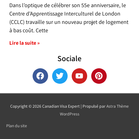
Dans l’optique de célébrer son 55e anniversaire, le
Centre d’Apprentissage Interculturel de London
(CCLC) travaille sur un nouveau projet de logement
à bas coût. Cette
Lire la suite »
Sociale
F
T
Y
P
a
w
o
i
c
i
u
n
e
t
t
t
b
t
u
e
Copyright © 2026
Canadian Visa Expert
| Propulsé par
Astra Thème
o
e
b
r
WordPress
o
r
e
e
k
s
Plan du site
t