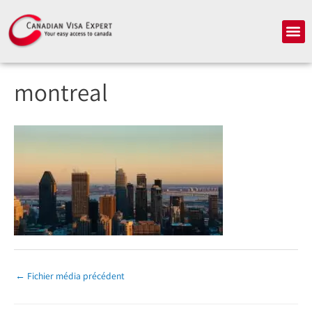
Aller
au
Me
contenu
montreal
←
Fichier média précédent