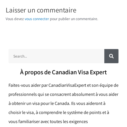
Laisser un commentaire
Vous devez
vous connecter
pour publier un commentaire.
R
R
e
c
e
h
e
c
r
À propos de Canadian Visa Expert
c
h
h
e
e
r
Faites-vous aider par CanadianVisaExpert et son équipe de
r
professionnels qui se consacrent absolument à vous aider
c
à obtenir un visa pour le Canada. Ils vous aideront à
h
choisir le visa, à comprendre le système de points et à
e
vous familiariser avec toutes les exigences
r