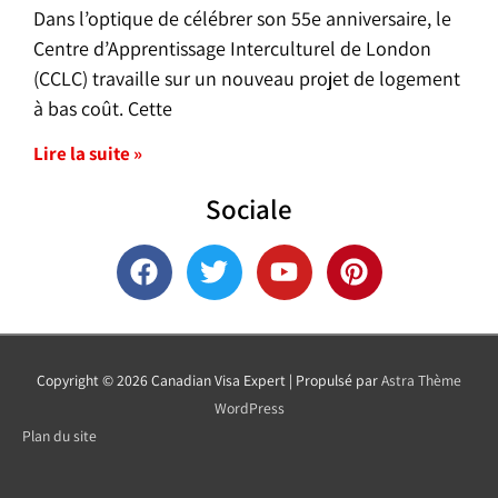
Dans l’optique de célébrer son 55e anniversaire, le
Centre d’Apprentissage Interculturel de London
(CCLC) travaille sur un nouveau projet de logement
à bas coût. Cette
Lire la suite »
Sociale
F
T
Y
P
a
w
o
i
c
i
u
n
e
t
t
t
b
t
u
e
Copyright © 2026
Canadian Visa Expert
| Propulsé par
Astra Thème
o
e
b
r
WordPress
o
r
e
e
Plan du site
k
s
t