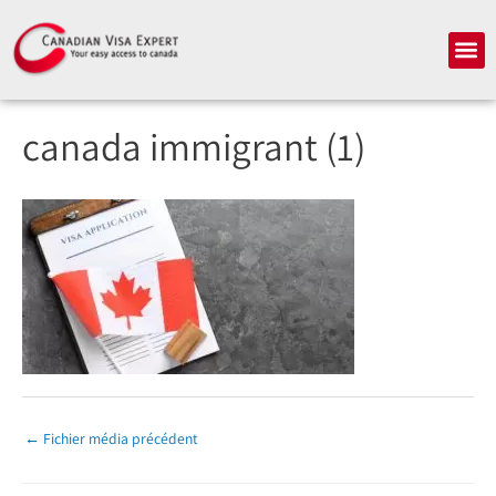
Aller
au
Me
contenu
canada immigrant (1)
←
Fichier média précédent