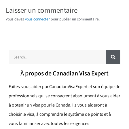
Laisser un commentaire
Vous devez
vous connecter
pour publier un commentaire.
R
R
e
c
e
h
e
c
r
À propos de Canadian Visa Expert
c
h
h
e
e
r
Faites-vous aider par CanadianVisaExpert et son équipe de
r
professionnels qui se consacrent absolument à vous aider
c
à obtenir un visa pour le Canada. Ils vous aideront à
h
choisir le visa, à comprendre le système de points et à
e
vous familiariser avec toutes les exigences
r