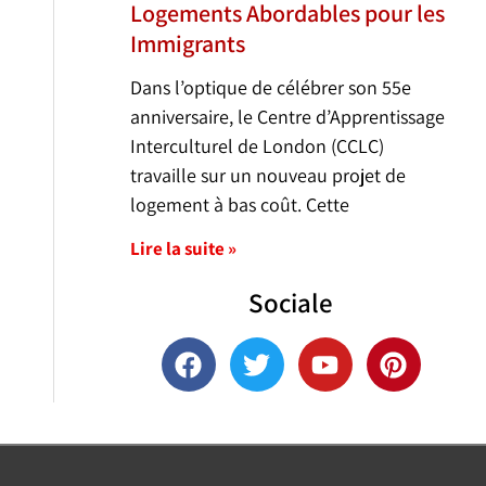
Logements Abordables pour les
Immigrants
Dans l’optique de célébrer son 55e
anniversaire, le Centre d’Apprentissage
Interculturel de London (CCLC)
travaille sur un nouveau projet de
logement à bas coût. Cette
Lire la suite »
Sociale
F
T
Y
P
a
w
o
i
c
i
u
n
e
t
t
t
b
t
u
e
o
e
b
r