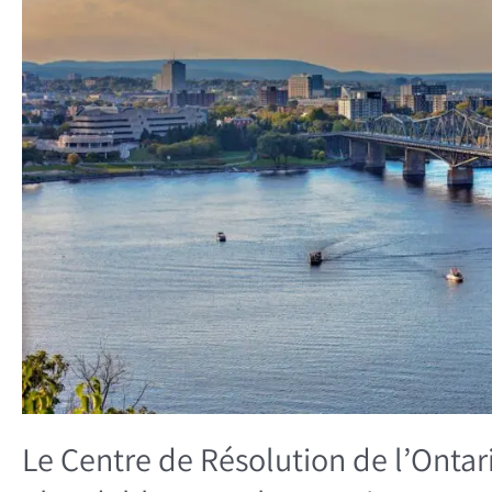
l’Ontario
Planifie
des
Logements
Abordables
pour
les
Immigrants
Le Centre de Résolution de l’Ontar