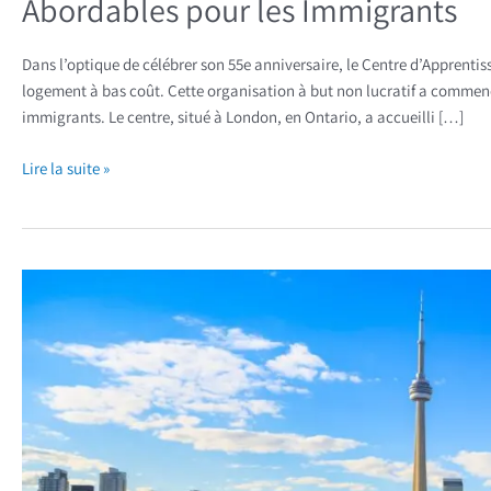
Abordables pour les Immigrants
Dans l’optique de célébrer son 55e anniversaire, le Centre d’Apprenti
logement à bas coût. Cette organisation à but non lucratif a commencé
immigrants. Le centre, situé à London, en Ontario, a accueilli […]
Lire la suite »
Davantage
d’immigrants
économiques
vont
s’installer
en
Ontario