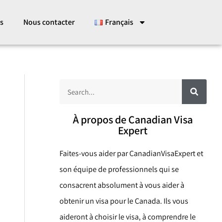
es
Nous contacter
Français
R
R
e
c
e
h
e
c
À propos de Canadian Visa
r
c
Expert
h
h
e
e
r
Faites-vous aider par CanadianVisaExpert et
r
son équipe de professionnels qui se
c
consacrent absolument à vous aider à
h
obtenir un visa pour le Canada. Ils vous
e
aideront à choisir le visa, à comprendre le
r