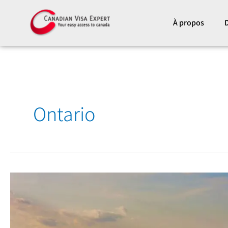
Aller
au
À propos
D
contenu
Ontario
Le
Centre
de
Résolution
de