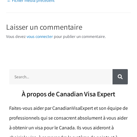
←
Fichier média précédent
Laisser un commentaire
Vous devez
vous connecter
pour publier un commentaire.
R
R
e
c
e
h
e
c
r
À propos de Canadian Visa Expert
c
h
h
e
e
r
Faites-vous aider par CanadianVisaExpert et son équipe de
r
professionnels qui se consacrent absolument à vous aider
c
à obtenir un visa pour le Canada. Ils vous aideront à
h