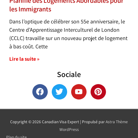
Planifie des Logements Abordables pour
les Immigrants
Dans l’optique de célébrer son 55e anniversaire, le
Centre d’Apprentissage Interculturel de London
(CCLC) travaille sur un nouveau projet de logement
à bas coût. Cette
Lire la suite »
Sociale
F
T
Y
P
a
w
o
i
c
i
u
n
e
t
t
t
b
t
u
e
Copyright © 2026
Canadian Visa Expert
| Propulsé par
Astra Thème
o
e
b
r
WordPress
o
r
e
e
Plan du site