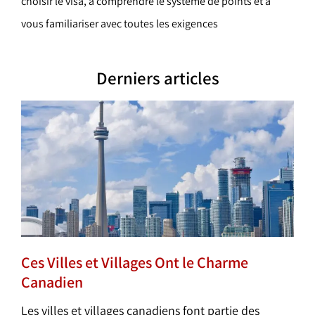
choisir le visa, à comprendre le système de points et à
e
vous familiariser avec toutes les exigences
r
Derniers articles
Ces Villes et Villages Ont le Charme
Canadien
Les villes et villages canadiens font partie des